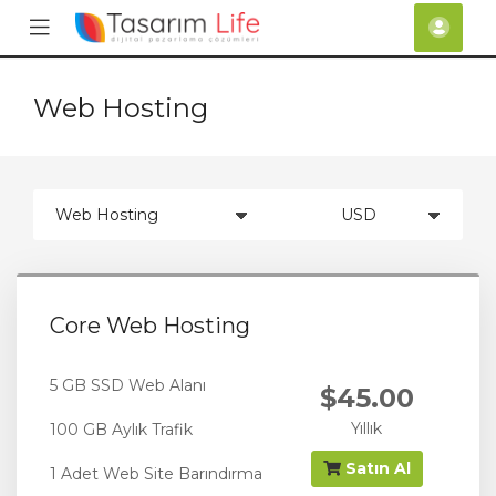
se
Mobile
Hes
ile
Menu
nu
Web Hosting
Core Web Hosting
5 GB SSD Web Alanı
$45.00
Yıllık
100 GB Aylık Trafik
Satın Al
1 Adet Web Site Barındırma