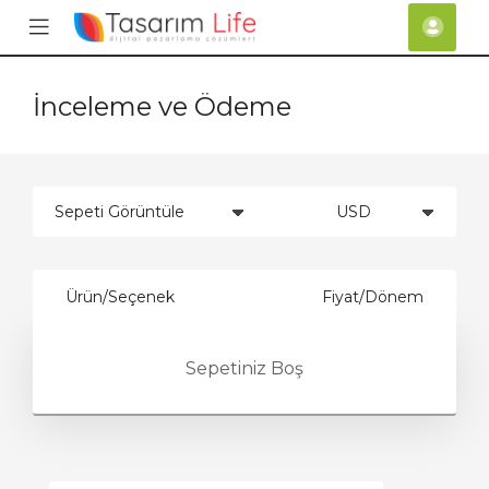
se
Mobile
Hes
ile
Menu
nu
İnceleme ve Ödeme
Ürün/Seçenek
Fiyat/Dönem
Sepetiniz Boş