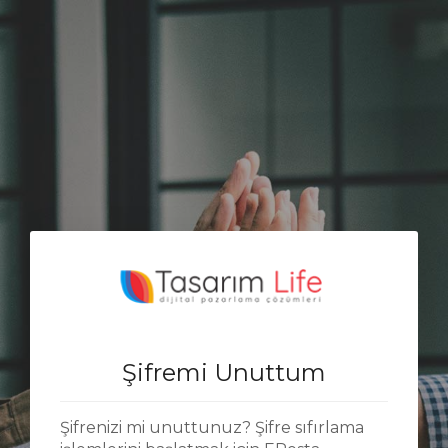
Şifremi Unuttum
Şifrenizi mi unuttunuz? Şifre sıfırlama